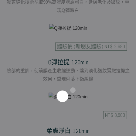
獨家純化技術萃取99%高濃度膠原蛋白，延緩老化及皺紋，重
現Q彈嫩白
體驗價 (新朋友體驗) NT$ 2,680
Q彈拉提 120min
臉部的重訓，使筋膜產生收縮運動，達到淡化皺紋緊緻拉提之
效果，重現俐落下額線條
NT$ 3,600
柔膚淨白 120min