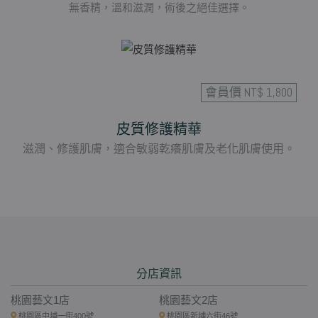
無香精，溫和滋潤，術後之絕佳選擇。
會員價 NT$ 1,800
皮質修護精華
滋潤、修護肌膚，適合敏弱乾癢肌膚及老化肌膚使用。
分店資訊
桃園藝文1店
桃園藝文2店
桃園區中埔一街400號
桃園區新埔六街46號