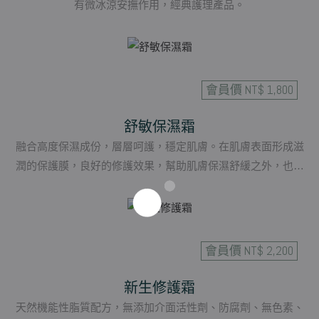
有微冰涼安撫作用，經典護理產品。
會員價 NT$ 1,800
舒敏保濕霜
融合高度保濕成份，層層呵護，穩定肌膚。在肌膚表面形成滋
潤的保護膜，良好的修護效果，幫助肌膚保濕舒緩之外，也適
合醫美術後使用。多種植物萃取草本配方，極敏感膚質也可以
使用，質地輕柔，沒有過多油脂造成負擔。
會員價 NT$ 2,200
新生修護霜
天然機能性脂質配方，無添加介面活性劑、防腐劑、無色素、