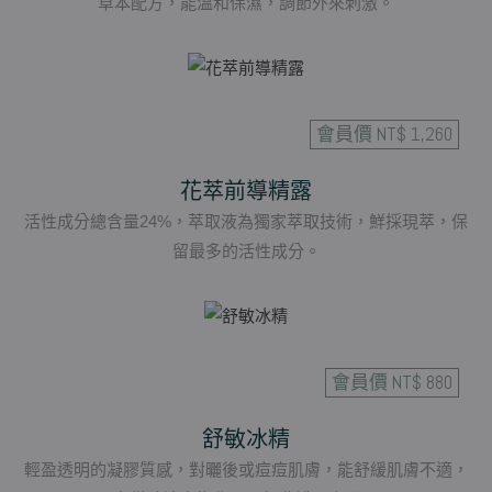
草本配方，能溫和保濕，調節外來刺激。
會員價 NT$ 1,260
花萃前導精露
活性成分總含量24%，萃取液為獨家萃取技術，鮮採現萃，保
留最多的活性成分。
會員價 NT$ 880
舒敏冰精
輕盈透明的凝膠質感，對曬後或痘痘肌膚，能舒緩肌膚不適，