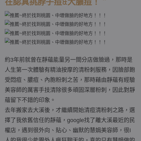
在認真挑脖子痘&大膿痘！
＂
約3年前就曾在靜蘊能量另一間分店做臉過，那時是
人生第一次體驗有精油按摩的清粉刺服務，因臉部飽
受悶痘、膿痘、內胞粉刺之苦，那時藉由靜蘊有經驗
美容師的厲害手技清除很多頑固深層粉刺，因此對靜
蘊留下不錯的印象。
去年搬家去大溪後，才繼續開始清痘清粉刺之路，選
擇了我依舊信任的靜蘊，google找了離大溪最近的民
權店，遇到很外向、貼心、幽默的慧娟美容師，很I
人的我很少能跟外人瘋狂聊天的，真的只有慧娟做的