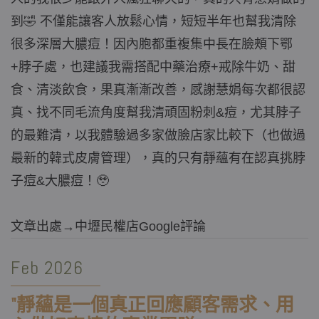
到🤣 不僅能讓客人放鬆心情，短短半年也幫我清除
很多深層大膿痘！因內胞都重複集中長在臉頰下鄂
+脖子處，也建議我需搭配中藥治療+戒除牛奶、甜
食、清淡飲食，果真漸漸改善，感謝慧娟每次都很認
真、找不同毛流角度幫我清頑固粉刺&痘，尤其脖子
的最難清，以我體驗過多家做臉店家比較下（也做過
最新的韓式皮膚管理），真的只有靜蘊有在認真挑脖
子痘&大膿痘！🥹
文章出處→中壢民權店Google評論
Feb 2026
"靜蘊是一個真正回應顧客需求、用