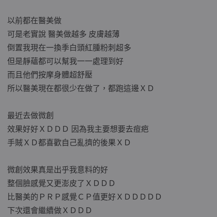
以前都在醫美做
可是老實說 醫美做越多 皮膚越薄
倒置我現在一換季白頭紅腫粉刺超多
但是靜蘊都可以幫我一一處理到好
而且他們按摩身體超舒壓
所以醫美現在都很少在做了，都跑這邊ＸＤ
最近去做微創
效果好好ＸＤＤＤ 因為我主要想要去痘疤
手賊ＸＤ都喜歡自己亂擠的後果ＸＤ
微創效果真是出乎我意料的好
整個臉感覺又更澎皮了ＸＤＤＤ
比醫美的ＰＲＰ感覺ＣＰ值更好ＸＤＤＤＤＤ
下次還會繼續做ＸＤＤＤ