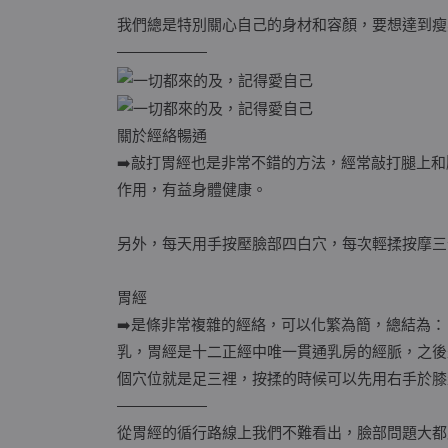
我們總是特別關心自己的身材和容顏，要想達到瘦
——————
關於經絡暢通
➡️敲打胃經也是非常不錯的方法，經常敲打腿上
作用，有益身體健康。
另外，每天用手按壓臉部四白穴，每次輕揉按摩三
胃經
➡️是條非常複雜的經絡，可以化繁為簡，總結為
乳，胃經是十二正經中唯一貫通乳房的經脈，之後
個穴位就是足三裡，按揉的時候可以先用右手於膝
——————
從胃經的循行路線上我們不難看出，臉部問題大都