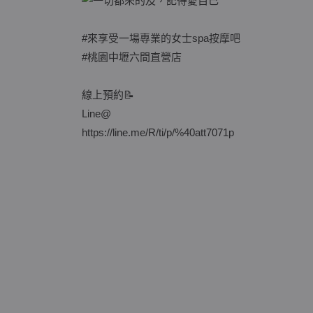
#來享受一場專業的女士spa按摩吧
#桃園中壢六間直營店
線上預約📝
Line@
https://line.me/R/ti/p/%40att7071p