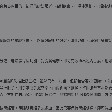
身美容的目的，最好的辦法是以✅控制飲食、✅規律運動、✅經絡暢
和胸腹部的胃經穴位，可以增強臟腑的強健、運化功能，增強自身體
分鐘，能增強胃腸功能，胃腸變健康，即可有效排出體內毒素，也
： #搓臉抓乳推肚揉三裡，雖然只有一句話，但卻包含著四個動作。
是推肚子，用手掌或手握空拳，由兩乳向下推揉，整個腹部基本都
蓋下方抓住右小腿，用拇指按穴位，其餘四指抓小腿後側肌肉，方
歸胃經管，足陽明胃經多氣多血，因此只要保持胃經暢通，即可氣