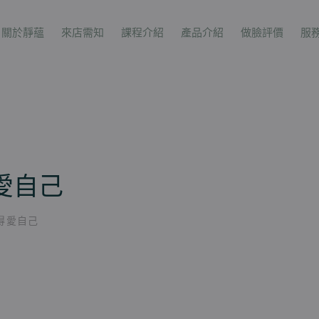
關於靜蘊
來店需知
課程介紹
產品介紹
做臉評價
服
愛自己
得愛自己