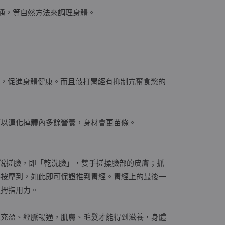
通，等自然方法來調理身體。
質，促進身體健康。而且敲打胃經有抑制亢奮食慾的
可以運化掉體內多餘營養，身材會更苗條。
先說搓臉，即「乾洗臉」，雙手搓揉臉部的皮膚；抓
要按摩到，如此即可保證推到胃經。胃經上的最後一
便拇指用力。
血充盈、經脈暢通，肌膚、毛髮才能得到滋養，身體