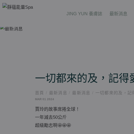
JING YUN 養膚誌
最新消息
一切都來的及，記得
首頁
/
最新消息
/
最新消息
/
一切都來的及，記
MAR 01 2024
賈玲的故事席捲全球！
一年減去50公斤
超級勵志啊🤩🤩🤩