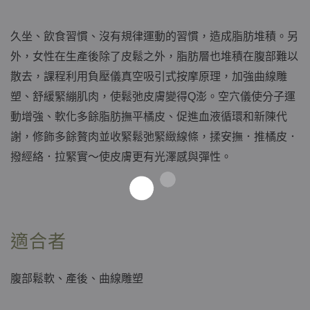
久坐、飲食習慣、沒有規律運動的習慣，造成脂肪堆積。另
外，女性在生產後除了皮鬆之外，脂肪層也堆積在腹部難以
散去，課程利用負壓儀真空吸引式按摩原理，加強曲線雕
塑、舒緩緊繃肌肉，使鬆弛皮膚變得
澎。
空穴儀使分子運
Q
動增強、
軟化多餘脂肪撫平橘皮、促進血液循環和新陳代
謝，修飾多餘贅肉並收緊鬆弛緊緻線條，
揉安撫．推橘皮．
撥經絡．拉緊實～
使皮膚更有光澤感與彈性。
適合者
腹部鬆軟、產後、曲線雕塑