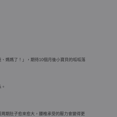
、媽媽了！」，期待10個月後小寶貝的呱呱落
係。
著周期肚子愈來愈大，腰椎承受的壓力會變得更