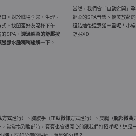
當然，我們會「自動避開」孕
出口。對於職場孕婦，生理、
輕柔的SPA音樂、優美放鬆
方式。找閨蜜好友喝杯下午
程結速後還意猶未盡呢！小編
的SPA。
透過輕柔的舒壓按
舒服XD
讓腿部水腫稍稍緩解一下。
臥方式
進行）、胸腹手（
正臥微仰
方式進行）、雙腿（
腿部微曲
外，常常摸到腹部時，寶寶也會很開心的跟我們打招呼呢！這是
小時，或40分鐘的課程，而是90分鐘？