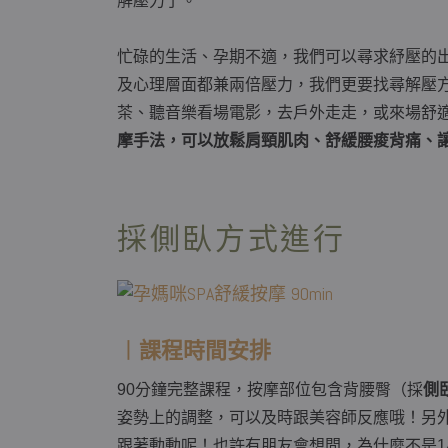
解壓力了。
忙碌的生活、孕期不適，我們可以尋求紓壓的
及心理層面都兼兩倍壓力，我們更要找尋解壓
茶、聽音樂看場電影，去戶外走走，或來場舒適
摩手法，可以放鬆肩頸肌肉、舒緩腰痠背痛、
採側臥方式進行
︱課程時間安排
90分鐘完整課程，按摩部位包含背腰臀（採
側
姿勢上的調整，可以及時跟美容師反應哦！另
跟著動動呢！也許有朋友會想問，為什麼不是1