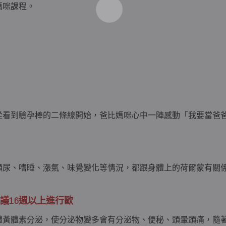
媽咪課程。
從看到驗孕棒的二條線開始，爸比媽咪心中一陣感動「我要當爸爸
頻尿、嗜睡、漲氣、味覺變化等情況，都跟身體上的荷爾蒙有關
摩建議16週以上進行歐
體黃體素分泌，使分泌物變多會有分泌物、便秘、頭暈頭痛，隨