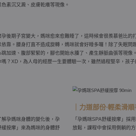
黑色素沉又澱、皮膚乾癢等現像。
懷孕後期子宮變大，媽咪愈來愈難睡了，這時候會很羨慕爸比的打
以依靠。腰身打直不造成旋轉，媽咪就會好睡多囉！除了失眠問
心跳加速、腹部緊緊的，腳也開始水腫了、產生靜脈曲張等現像
孕嗎？XD，為人母的經歷一生要體驗一次，雖然過程堅辛，孩子
｜力道部份-輕柔滑順
了解孕媽咪身體的變化後，孕
「孕媽咪SPA舒緩按摩」採
舒緩按摩」來為媽咪的身體舒
放鬆，課程中會採用側躺的方