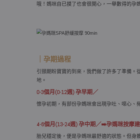
哦！媽咪自已摸了也會很開心，一舉數得的孕
｜孕期過程
引頸期盼寶寶的到來，我們做了許多了準備。
地。
0-3個月(0-12週) 孕早期／
懷孕初期，有部份孕媽咪會出現孕吐、噁心、
4-6個月(13-24週) 孕中期／➡️孕媽咪按
胎兒穩定後，便是孕媽咪最舒適的狀態。但身