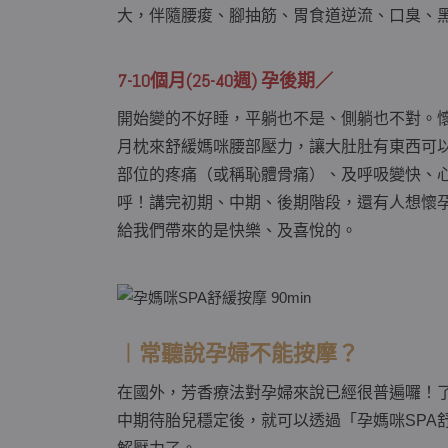
大，伴隨腰痠、腳抽筋、胃食道逆流、口臭、
7-10個月(25-40週) 孕後期／
開始變的不好睡，平躺也不是、側躺也不對。
月枕來舒緩媽咪腰部壓力，讓大肚肚有東西可
部位的疼痛（或稱恥體骨痛）、及呼吸變快、
呼！講完初期、中期、後期階段，還有人想懷
給我們帶來的是快樂、及喜悅的。
︱常聽說孕婦不能按摩？
在國外，芳香療法對孕婦來說已經很普遍囉！
中期待胎兒穩定後，就可以透過「孕媽咪SPA