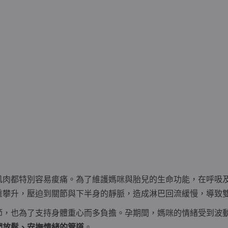
肌肉都特別容易痠痛。為了維護媽咪與胎兒的生命功能，在呼吸
重攀升，壓迫到關節與下半身的靜脈，造成淋巴回流緩慢，導致
節，也為了支持身體重心而多負擔。孕期間，媽咪的情緒受到波
們放鬆、安撫情緒的管道
。