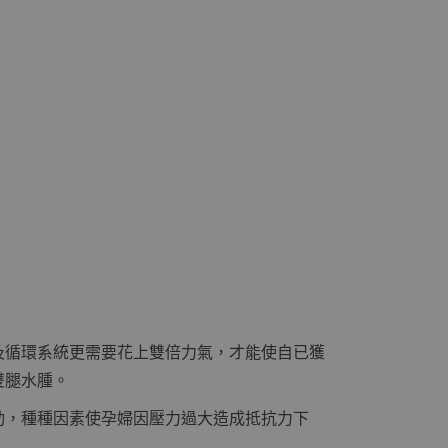
及循環系統更需要花上雙倍力氣，才能使自已獲
雙腿水腫。
動，種種因素使孕婦因壓力過大造成抵抗力下