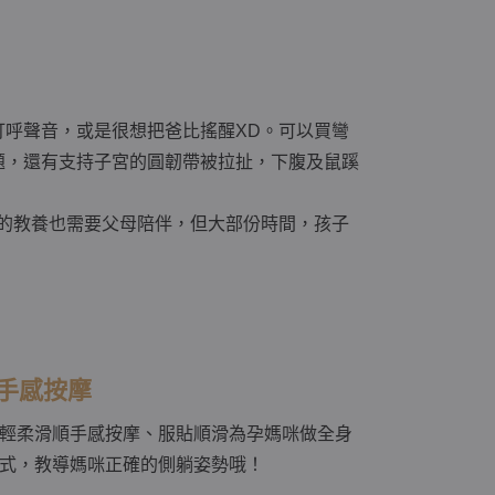
呼聲音，或是很想把爸比搖醒XD。可以買彎
題，還有支持子宮的圓韌帶被拉扯，下腹及鼠蹊
。
的教養也需要父母陪伴，但大部份時間，孩子
手感按摩
用輕柔滑順手感按摩、服貼順滑為孕媽咪做全身
式，教導媽咪正確的側躺姿勢哦！