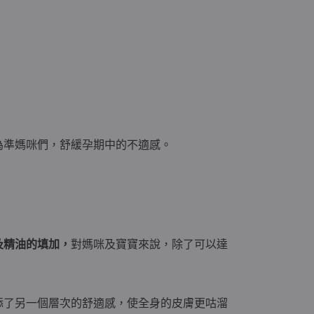
為準媽咪們，舒緩孕期中的不適感。
及精油的填加，
對媽咪及寶寶來說，除了可以達
添了另一個層次的舒適感，使全身的皮膚更咕溜