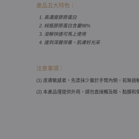
產品五大特色：
高濃度膠原蛋白
純瓶膠原蛋白含量98%
溶解快速可馬上使用
達到深層保養，肌膚好光采
注意事項：
(1) 皮膚敏感者，先塗抹少量於手臂內側，若無
(2) 本產品僅提供外用，請勿直接觸及眼、黏膜