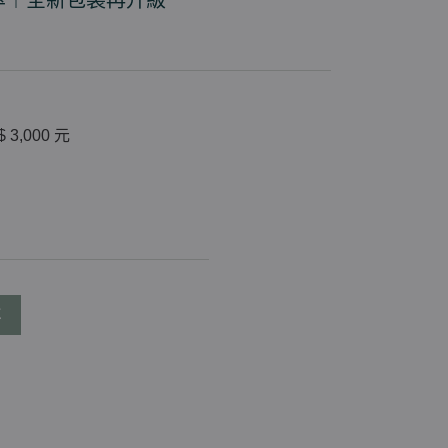
萃︱全新包裝再升級
$ 3,000 元
車