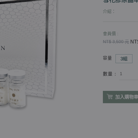
雪花膠原晶
介紹：
會員價 :
NT
NT$ 3,500 元
容量
3組
數量 :
加入購物