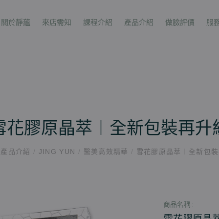
關於靜蘊
來店需知
課程介紹
產品介紹
做臉評價
服
雪花膠原晶萃︱全新包裝再升
產品介紹
/
JING YUN
/
醫美高效精華
/
雪花膠原晶萃︱全新包裝
商品名稱 :